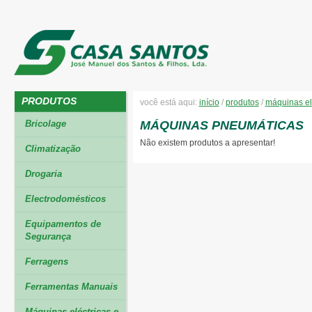
PRODUTOS
você está aqui:
início
/
produtos
/
máquinas el
Bricolage
MÁQUINAS PNEUMÁTICAS
Não existem produtos a apresentar!
Climatização
Drogaria
Electrodomésticos
Equipamentos de
Segurança
Ferragens
Ferramentas Manuais
Máquinas eléctricas e