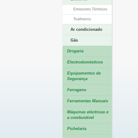
Emissores Térmicos
Toalheiros
Ar condicionado
Gás
Drogaria
Electrodomésticos
Equipamentos de
Segurança
Ferragens
Ferramentas Manuais
Máquinas eléctricas e
a combustível
Pichelaria