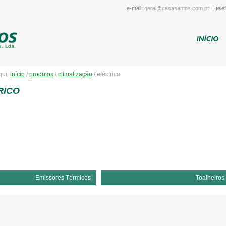
e-mail:
geral@casasantos.com.pt
tele
qui:
início
/
produtos
/
climatização
/
eléctrico
RICO
Emissores Térmicos
Toalheiros