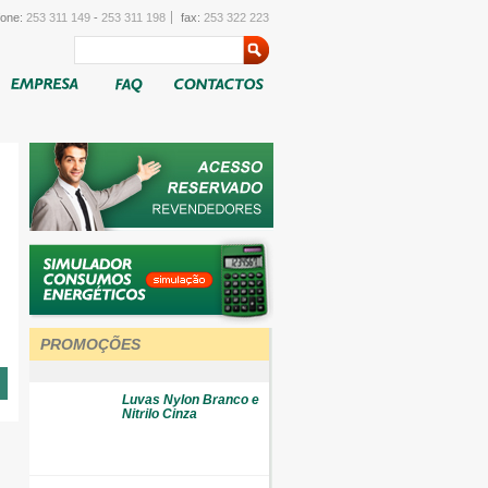
fone:
253 311 149
-
253 311 198
fax:
253 322 223
PROMOÇÕES
Luvas Nylon Branco e
Nitrilo Cinza