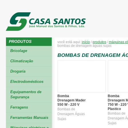
PRODUTOS
você está aqui:
início
/
produtos
/
máquinas el
bombas de drenagem águas sujas
Bricolage
BOMBAS DE DRENAGEM Á
Climatização
Drogaria
Electrodomésticos
Equipamentos de
Bomba
Bomba
Segurança
Drenagem Mader
Drenagem M
550 W - 220 V
750 W - 220 
Ferragens
Plastico
Bombas de
Bombas de
Drenagem Águas
Ferramentas Manuais
Drenagem Á
Sujas
Sujas
Máquinas eléctricas e