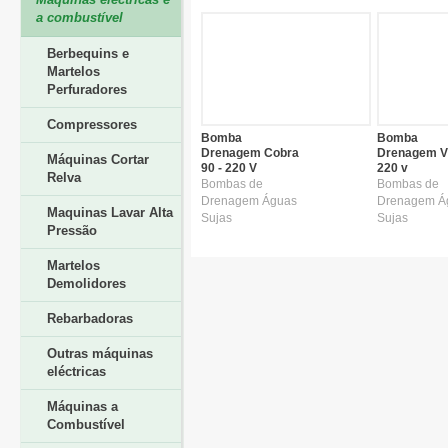
a combustível
Berbequins e
Martelos
Perfuradores
Compressores
Bomba
Bomba
Drenagem Cobra
Drenagem V
Máquinas Cortar
90 - 220 V
220 v
Relva
Bombas de
Bombas de
Drenagem Águas
Drenagem Á
Maquinas Lavar Alta
Sujas
Sujas
Pressão
Martelos
Demolidores
Rebarbadoras
Outras máquinas
eléctricas
Máquinas a
Combustível