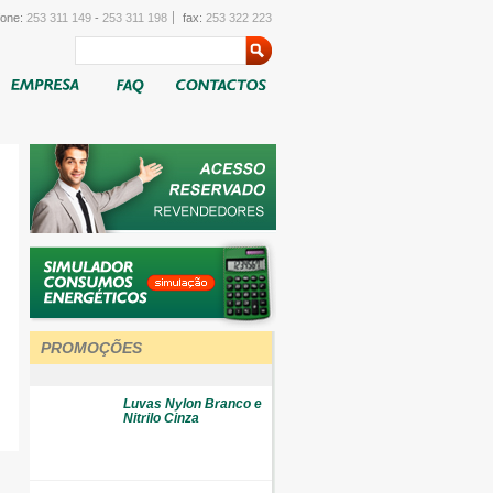
fone:
253 311 149
-
253 311 198
fax:
253 322 223
PROMOÇÕES
Luvas Nylon Branco e
Nitrilo Cinza