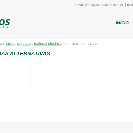
e-mail:
geral@casasantos.com.pt
tele
qui:
início
/
produtos
/
material electrico
/
energias alternativas
IAS ALTERNATIVAS