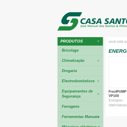
PRODUTOS
você está a
Bricolage
ENERG
Climatização
Drogaria
Electrodomésticos
Equipamentos de
FreziPUMP
VP100
Segurança
Energias
Alternativas
Ferragens
Ferramentas Manuais
Máquinas eléctricas e