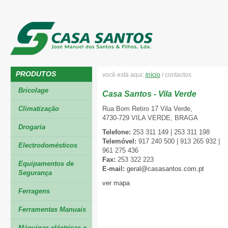
PRODUTOS
você está aqui:
início
/
contactos
Bricolage
Casa Santos - Vila Verde
Climatização
Rua Bom Retiro 17 Vila Verde,
4730-729 VILA VERDE, BRAGA
Drogaria
Telefone:
253 311 149 | 253 311 198
Telemóvel:
917 240 500 | 913 265 932 |
Electrodomésticos
961 275 436
Fax:
253 322 223
Equipamentos de
E-mail:
geral@casasantos.com.pt
Segurança
ver mapa
Ferragens
Ferramentas Manuais
Máquinas eléctricas e