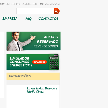
fone:
253 311 149
-
253 311 198
fax:
253 322 223
PROMOÇÕES
Luvas Nylon Branco e
Nitrilo Cinza