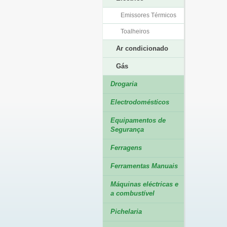
Emissores Térmicos
Toalheiros
Ar condicionado
Gás
Drogaria
Electrodomésticos
Equipamentos de
Segurança
Ferragens
Ferramentas Manuais
Máquinas eléctricas e
a combustível
Pichelaria