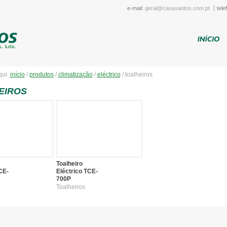
e-mail:
geral@casasantos.com.pt
tele
qui:
início
/
produtos
/
climatização
/
eléctrico
/
toalheiros
EIROS
Toalheiro
CE-
Eléctrico TCE-
700P
Toalheiros