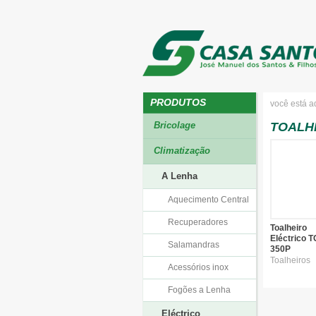
PRODUTOS
você está a
Bricolage
TOALH
Climatização
A Lenha
Aquecimento Central
Recuperadores
Toalheiro
Eléctrico T
Salamandras
350P
Toalheiros
Acessórios inox
Fogões a Lenha
Eléctrico