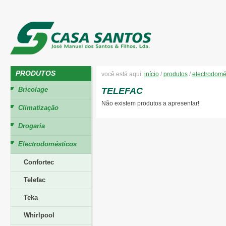
PRODUTOS
você está aqui:
início
/
produtos
/
electrodomé
Bricolage
TELEFAC
Não existem produtos a apresentar!
Climatização
Drogaria
Electrodomésticos
Confortec
Telefac
Teka
Whirlpool