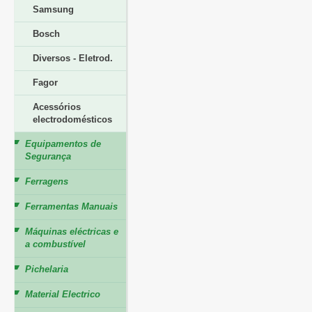
Samsung
Bosch
Diversos - Eletrod.
Fagor
Acessórios
electrodomésticos
Equipamentos de
Segurança
Ferragens
Ferramentas Manuais
Máquinas eléctricas e
a combustível
Pichelaria
Material Electrico