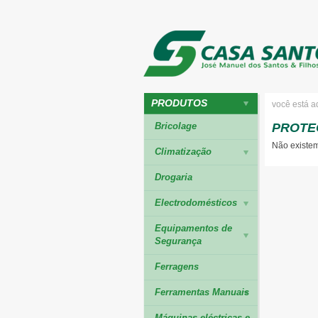
PRODUTOS
você está a
Bricolage
PROTE
Não existem
Climatização
Drogaria
Electrodomésticos
Equipamentos de
Segurança
Ferragens
Ferramentas Manuais
Máquinas eléctricas e