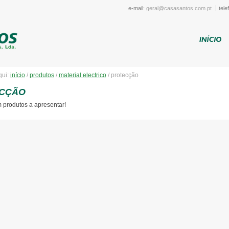
e-mail:
geral@casasantos.com.pt
tele
qui:
início
/
produtos
/
material electrico
/
protecção
CÇÃO
 produtos a apresentar!