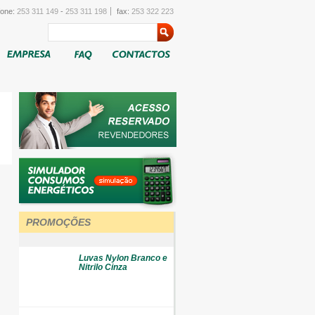
fone:
253 311 149
-
253 311 198
fax:
253 322 223
PROMOÇÕES
Luvas Nylon Branco e
Nitrilo Cinza